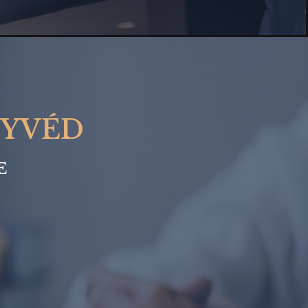
GYVÉD
E