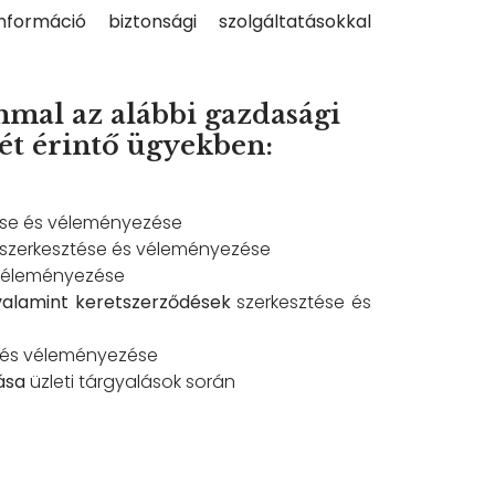
információ biztonsági szolgáltatásokkal
mal az alábbi gazdasági
tét érintő ügyekben:
ése és véleményezése
szerkesztése és véleményezése
 véleményezése
i, valamint keretszerződések
szerkesztése és
 és véleményezése
ása
üzleti tárgyalások során