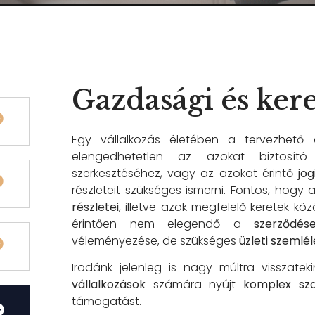
Gazdasági és ker
Egy vállalkozás életében a tervezhető é
elengedhetetlen az azokat biztosító
szerkesztéséhez, vagy az azokat érintő
jo
részleteit szükséges ismerni. Fontos, hogy 
részletei
, illetve azok megfelelő keretek kö
érintően nem elegendő a
szerződés
véleményezése, de szükséges
üzleti szemlél
Irodánk jelenleg is
nagy múltra visszatek
vállalkozások
számára nyújt
komplex sza
támogatást.