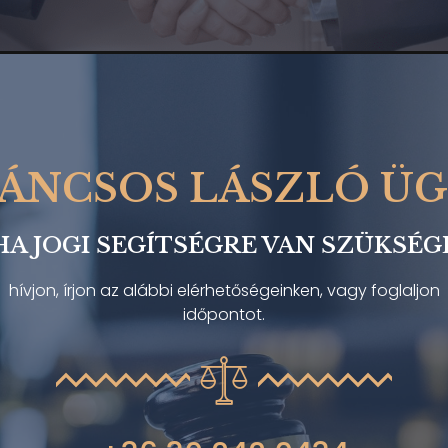
GÁNCSOS LÁSZLÓ Ü
HA JOGI SEGÍTSÉGRE VAN SZÜKSÉG
hívjon, írjon az alábbi elérhetőségeinken, vagy foglaljon
időpontot.