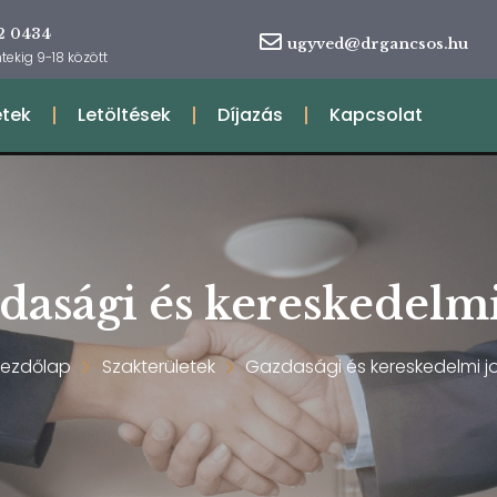
2 0434
ugyved@drgancsos.hu
tekig 9-18 között
etek
Letöltések
Díjazás
Kapcsolat
dasági és kereskedelmi
Kezdőlap
Szakterületek
Gazdasági és kereskedelmi j