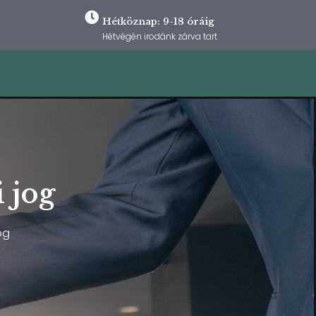
Hétköznap: 9-18 óráig
Hétvégén irodánk zárva tart
 jog
og