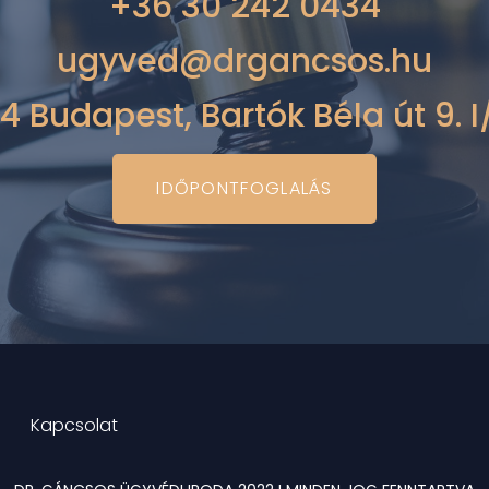
+36 30 242 0434
ugyved@drgancsos.hu
14 Budapest, Bartók Béla út 9. I
IDŐPONTFOGLALÁS
Kapcsolat