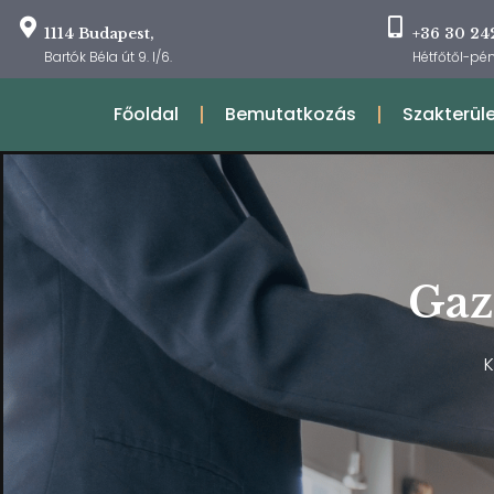
1114 Budapest,
+36 30 24
Bartók Béla út 9. I/6.
Hétfőtől-pén
Főoldal
Bemutatkozás
Szakterül
Gaz