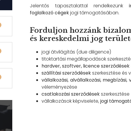
Jelentős tapasztalattal rendelkezünk
foglalkozó cégek
jogi támogatásában.
Forduljon hozzánk bizalom
és kereskedelmi jog terüle
jogi átvilágítás (due diligence)
titoktartási megállapodások szerkeszt
hardver, szoftver, licence szerződések
szállítási szerződések
szerkesztése és
vállalkozási, alvállalkozási, megbízás
véleményezése
csatlakozási szerződések
szerkesztése
vállalkozások képviselete,
jogi támogat