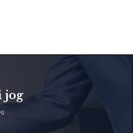
 jog
og