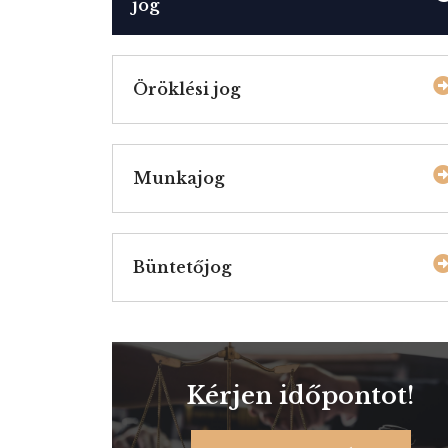
jog
Öröklési jog
Munkajog
Büntetőjog
Kérjen időpontot!