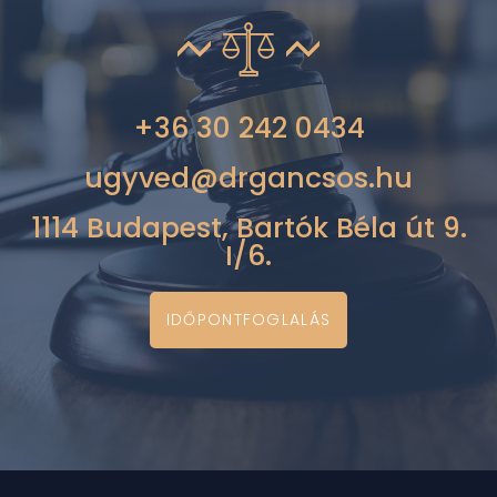
+36 30 242 0434
ugyved@drgancsos.hu
1114 Budapest, Bartók Béla út 9.
I/6.
IDŐPONTFOGLALÁS